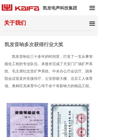
首页
凯发电声科技集团
끀
关于我们
关于我们
끀
产品中心
凯发音响多次获得行业大奖
应用案例
凯发音响在三十多年的时间里，打造了一支从事智
解决方案
能化工程的专业队伍。承接并完成了天安门广场扩声系
统、毛主席纪念堂扩声系统、中央办公厅会议厅、国务
技术资料
院会议室及外宾接待厅、公安部新大楼、北京工人体育
场、奥林匹克体育中心等千余个有影响力的精品工程。
新闻动态