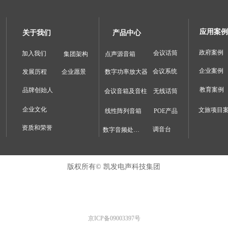
应用案例
关于我们
产品中心
政府案例
会议话筒
加入我们
集团架构
点声源音箱
企业案例
会议系统
发展历程
企业愿景
数字功率放大器
教育案例
品牌创始人
会议音箱及音柱
无线话筒
企业文化
文旅项目
线性阵列音箱
POE产品
资质和荣誉
调音台
数字音频处理器
版权所有©
凯发电声科技集团
京ICP备09003397号