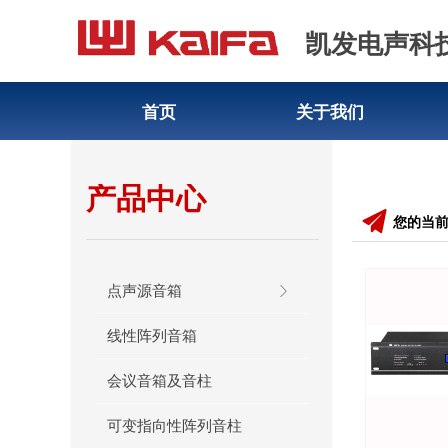
凯发电声科
首页
关于我们
产品中心
끔
您的当
点声源音箱
ꁕ
线性阵列音箱
会议音箱及音柱
可变指向性阵列音柱