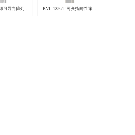
A有源可导向阵列音
KVL-1230/T 可变指向性阵列
扬声器
音柱