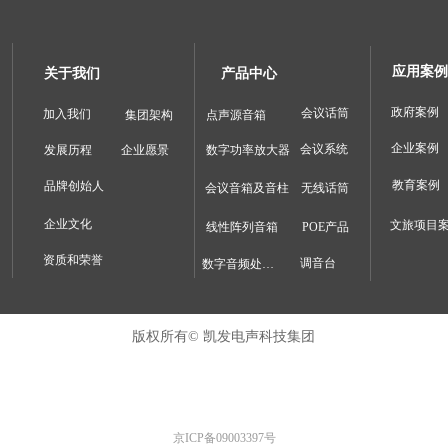
应用案例
关于我们
产品中心
政府案例
会议话筒
加入我们
集团架构
点声源音箱
企业案例
会议系统
发展历程
企业愿景
数字功率放大器
教育案例
品牌创始人
会议音箱及音柱
无线话筒
企业文化
文旅项目
线性阵列音箱
POE产品
资质和荣誉
调音台
数字音频处理器
版权所有©
凯发电声科技集团
京ICP备09003397号