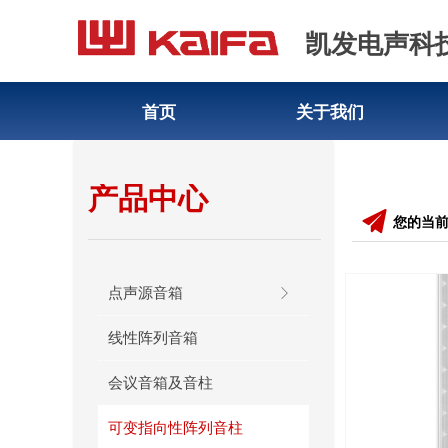
凯发电声科
首页
关于我们
产品中心
끔
您的当
点声源音箱
ꁕ
线性阵列音箱
会议音箱及音柱
可变指向性阵列音柱